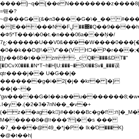
����}~q�{��e N��������z����8
=钷�?
~@���G�(&�n3����G�\�_�� #���ȕ�2�S��Bix���3�4
�[E�����N�Fڸ��΃�Q��9����h��B�W
�Ф5*T���\�0�t.�n���06a���Ņ�/
ع7:������U��V0&��҄��W����0���[��F�.5������y�[��{_}
�0��k��D@\� V"��(V HϽ�P�r���;
[{y��6B�τ��zm-_c Q����&DT�"
[�DCvX0���.�N*T~h�H]U:���~�5Xł��Sv�_���误
qtr����j�� U�G��|�
�������g�i�2{�j� �kr� ]�}
��{�~�
'gw�����G�I��a��u�������8;�w��#
.I�y�.(�2�3�7nN��_�v�+
(�z��ag�k}#��t��Bc�g�f!:ח]�_M����h�9@[�>�_�����Z�4��J;�-
M�����8�@ז���?|� �s ���
�7_����@49_�*j�P� Ik�Ό���K}
�@�t��h|