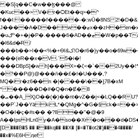
�S[q��C�w��ɮ���@
�Kuc��> V�ir�ѺEt��q>�^
f��l:�����f�����-�:wǓ�8NS 2!�D�&
J����A�D��w��ޓx��zH�en�x�bi�̟����f�/
�uګ^�+�j�P�.����6�AD��ޓ�W�p��Ta
�l6&d�̷R/
���b��>I��<%�+ѲI&ک!O�r6�}y��o�69w���!'��#�ʸ�Q����Q��4ٴ�a���r�/
���(eR��x�V.`5�i�!
���DBpS]�wh]���X>�ζ<�`��2Uy��!*
�?��P@)@���/i��£�I�U���,?
MQ�ir�z6��n �|� ���\��}̭7B�xM
* �����D�#�Q�n�Ɇ�8
�ܚ��A_Ҳ)O��(�)��nt�vZ��j<�LQ��RU?
��P`J��YākiL*�QMg�^�G�§ck�=�
�O�I�ç�#s�� �?8��"�@�9
A��IpsHLn0y�A�so��Xr�o�̢��d�DS�
[D���B�$ �� ���kq��
��X� [�=�T�ot2�'j���4����/
��x�%E6Hӆef