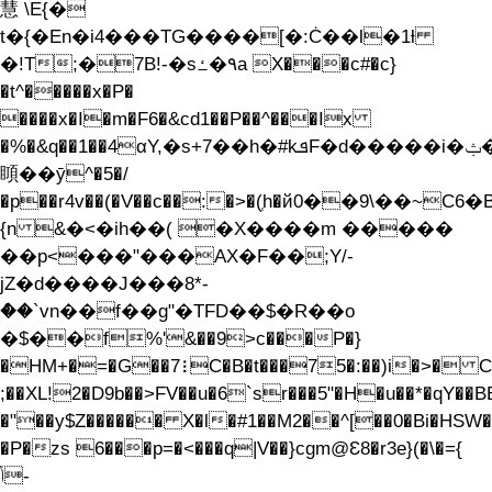
慧 \E{�
t�{�En�i4���TG����[�:Ċ��l�1ƚ
�!T;�7B!-�s٩�ߑa X���c#�c}
�t^�����x�P�
����x�I�m�F6�&cd1��P��^���Ix
�%�&q��1��4αY,�s+7��h�#kܦF�d�����i�ݑ�o���
䁰��ȳ^�5�/
�p��r4v��(�V��c��:�>�(̜h�й0��9\��~C6�
{n &�<�ih��( �X����m �����
��p<���"���AX�F��;Y/-
jZ�d����J���8*-
ް��`vn��f��g"�TFD��$�R��о
�$��f%'&��9>c���P�}
�HM+�=�G��7⫶C�B�t���75�:��)i�>� C
;��XL!2�D9b��>FV��u�6`sr���5"�H�u��*�qY��B
�"��y$Z������ X�l�#1��M2��^[��0�
�P�zs 6���p=�<���q|V��}cgm@Ɛ8�r3e}(�\�={
ݳ
-