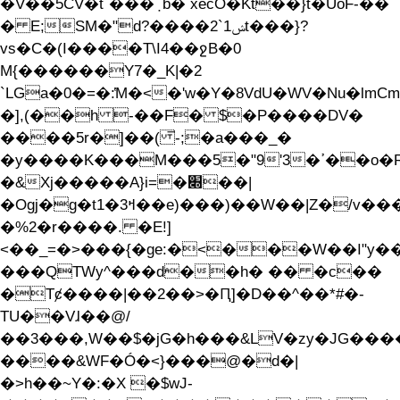
�V��5ĊV�t`���݀՟b� xecO�Kt��}t�UoF-��
� E;SM�"d?����ݾ1`2t���}?
vs�C�(I����T\I4��ջB�0
M{������Y7�_K|�2
`LGa�0�=�:̔M�<�'w�Y�8VdU�WV�Nu�lm
�],(��h -��F� $�P����DV�
����5r�]��( ̅-;�a���_�
�y����K���M���5�"9'3�ߴ��o�R27�E�����8RB+�)�9ĉ[��c��ş&Vu�l;�-
�&Xj�����A}i=�׍��|
�Ogj�g�t1�3ߞ��e)���)��W��|Z�/v���7\�
�%2�r����. �E!]
<��_=�>���{�ge:�<���W��ߊ"y��/
���QTWy^���d��h� �� �c��
�Tȼ����|��2��>�Ԥ]�D��^��*#�-
TU��Vɺ��@/
��3���,W��$�jG�h���&LV�zy�JG����߄<��<� N�$�F=h�Sy���`���s�t�c7(|Yə��kǷ'z��Ɠ�
����&WF�Ó�<}���@�d�|
�>h��~Y�:�X �$wJ-