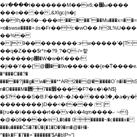
�٧����t�������M��x6;�׹ы����
���o�� ��,&Xlgc(n�|
��Iԧ��8�~���n�����΅��Mu���x=��=
>ɒ�swse����>߃s�Fr��c�wO��.h3L%U����� #�I�2����}
��%�
�]9���������:ɝw�����'�]T
��q�Z���$r*n�?9˯?�Q-/>햫
������p΃�W�w�K���/
�ji��Y��{'@͸��9w����:��{e�ͳ����e.
�^���C��?�
�����?]��g�w���**AR2��@�����O`n�Í�h
n�O����M�׻��7݋����F?�x�\�N$}
�$7���S�B:F��M~�J�����ݛ�3�a�y�����
��������)D��<�t���ܹٵ`|
�{ru��\�����ɍt��v�k�4qm����ހ ~r}
�@�ͥѻ9����mL�b�� 0�����~�c����x�
���u����ĈS�7�Ǔ�{�1�D�9�m�@�H�-
^��k�F`�7��>`������'$A�b]P="|