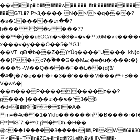
��v��p�iò������w��.���_�t�:��������i���
���G7L�? P>܂3���� N�>/>�q���?
�s�1�����տ��?
h���3�s���??
���ģ��u6OC/n�<�8�=�v�x6M�vk���
x���v�y���Ö��5�^!GJ!
��VT_qԹ�b��Z�)YÚq����"U���_kN}o
��}P�+c?�ۢ���Ԍ��Μܣ;�e�u�;���:�}
���% -W��Q����F��L��(d{߱3/
�#�ƫ�7�e��F�+�3��'����M���i+B��
V�wA�|
��m���P��������z��?
g��� ]����u:��ѫ�^3�8
�d<���K�݀�$˦�A�
m=�4e��1�Ykfo������h�B����r�f
FiS`7:�0;p�Dh-�H��
㉻cް��1�����8����uj��,P�&W�6��30
<��+T�n�ZCa-�=�qt�?2Le�N�v� l[V���-