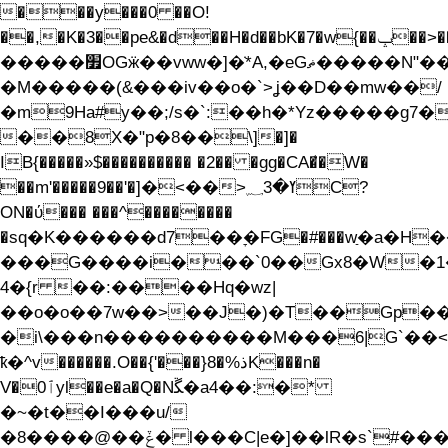
���y���0 ��O!
��,�K�3��pe&�d��H�d��bK�7�w{��ݒ��>��[굺
�����׿OGӝ��vww�]�*̇A,�eGޡ�����N"���Z�
�M�����(&���iv��o�`>ʝ��D��mw��/
�m9Ha#y��;/s�`:��h�*Yz�����g7�
��8X�"p�8��\]�]�
IB{�����»$���������� �2�� �gg�CA�̛�W�
��m'����
�9��'�]�<��>ߌ�؁3C?
ON�ύ��� ���^��������
�sq�K������d7��ׇ�FG�#���wַ�a�H
���G����i���`0��Gx8�W�1���'���n���ǎ���f��q�٠wN�<ߜ��t�}y1:|
4�{r ��:����Hq�wz|
��o�o��7w��>��J�)�T��Gp��
�i\���n����������M���6|G`��
ҟ�^v������.O��{'���}8�%ذK���n�
V�ٱ0yl��e�a�Q�Nﮝ�a4��:�*
�~�t��I���u/
�8����@��ݞ� l���C|e�]��lR�s`#���{��=�ܸ=�O