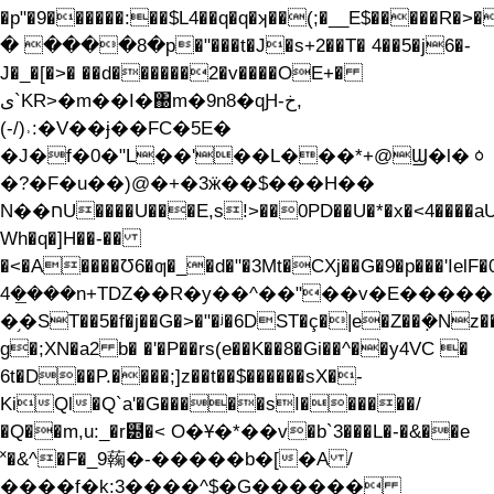
�p"�9������:��$L4��q�q�ʞ��(;�__E$�����R�>��\
� ����8�p�"���t�J�s+2��T� 4��5�j6�-
J�_�[�>� ��d������2�v����OE+�
ی`KR>�m��I�΀m�9n8�qԨ-خ,
(-/)˒:�V��ɉ��FC�5E�
�J�f�0�"L��'��L���*+@Ϣ�l�ᇰ
�?�F�u��)@�+�3ӝ��$���H��
N��חU����U���E,s!>��0PD��U�*�x�<4����aU&F����7��I'�T��$;��V�N�����
Wh�q�]H��-��
�<�A����Ʊ6�ƣ�_�d�"�3Mt�CXj��G�9�p���'IelF�
���̲�4n+TDZ��R�y��^��"��v�E������(�Y��V�6r7Mv��~6�6�^U
�֥�ST��5�f�j��G�>�"�ʲ�6DST�ç�|e�Z��ܼ�Nz�
g�;XN�a2 b� �'�P��rs(e��K��8�Gi��^��y4VC �
6t�D��P.����;]z��t��$������sX�-
KiQl�Q`a'�G�����sI������/
�Q��m,u:_�r๽�< O�Ұ�*��v�b`3���L�-�&��e
˟�&^�
F�_9䕮�-�����b�[�A /
����f�k:3����^$�G�
�����