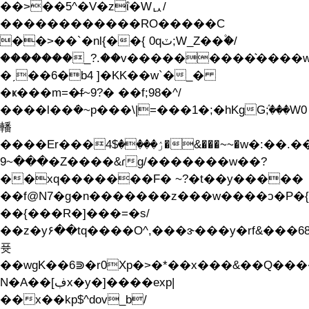
��>��5^�V�zΐ�Wᇇ/
������������RO�����C
��>��`�nl{��{ 0qٽ;W_Z��۫�/
�������_?.��v���������͛����w
�ˏ��6�b4 ]�KK��w`�_�
�ҝ���m=�̶f~9?� ��f;98�^/
����l��ܿ�~p���\|=���1�;�hKgGٛ;���W0
轓
����Er���ۯ����$4�&���~~�w�:��.���ً��_H��پ���
���~9�Z����&ɾg/�������w��?
��xq�������F� ~?�t��y�����
��f@N܏7�g�n�������z���w����ͻ�P�{��%�/>ۆuu�����y�i�.#0�_G�����/
��{���R�]���=�s/
��z�y۶��tq����O^,���ɝ���y�rf&���68~�����Cp���M�חI߷�����o������
퓻
��wgK��6⋑�r0Xp�>�*��x���&��Q�
N�A��[ڣx�y�]����exp|
��x��kp$^dov_b/