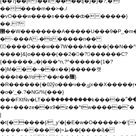
{��7j��|=\��x����ȿ�}�}�?,�'!
������m��>�./
�vO���w����s�����ȸ������}
��,?
޽��W��������A�����U���9�P_�m������������B��Jn��.^d����X�F/
�~���A-�o�����n��
ͯ����O���w��7W���A����{��N��^\^��3���e����6y�~9�o{��O{��^Z��޻�Q��t��"y3����{�
����}&}o�����(��2��?������C?
{������ۻ�|���^n,?^������{1�?
�}M���~��x��)�����컛
���ȅ��//o^��r��޼}
�R������{�02ŷo���ч��ݯjx��X�����ŗ��/7{�_���|
�o�'_�.?�NG/%{���}
���FXtŃv�LT��ۗ���������k�����՞���w��]�.���s˿���&�x�
��+���ze��x9�z��^tw�����ˇ�
|
�t{�����{/_y'�[�E�w�O�����>�'{
����<�����|>ط��[����ҋ�