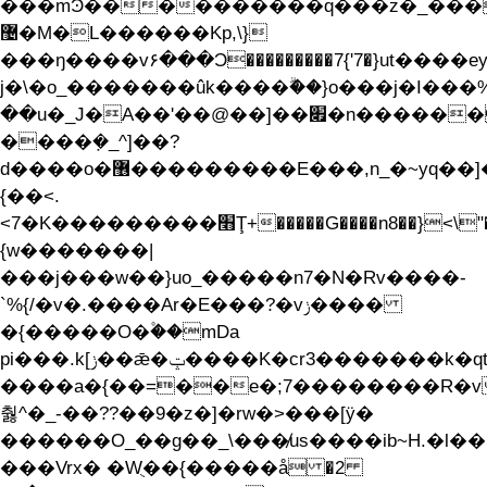
���mϿ����������q���z�_����������ݻԢ
޴�M�L������Kp,\}
���ŋ����v۶���Ͻ���������7{'7�}ut����ey
j�\�o_�������ûk����ۗ��}o���j�I��
��u�_J�A��'��@��]��׏�n������k��^ۣ�ɮ��\|
����݀�_^]��?
d����o�޶���������E���,n_�~yq��]���������FԿY������bt��0�~
{��<.
<7�K���������׫Ţ+�����G����n8��}<\"��~�l���f�޵�>>1�M�up�`�p��RAɢ�}>
{w�������|
���j���w��}uo_�����n7�N�Rv����-
`%{/�v�.����Ar�E���?�vݫ����
�{�����O�۫��mDa
pi���.k[ݫ��ǣ�ݓ����K�cr3�������k�qtzp}}
����a�{��=��e�;7��������R�v�O���'ݼ9�g_����`�;̲����
춿^�_-��??��9�z�]�rw�>���[ÿ�
������O_��g��_\���̸us����ib~H.�l��
���Vrx� �Wֻ��{�����å �2