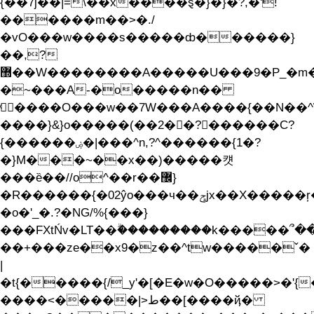
{��7j��|=\��x����ȿ�}�}�?,�'!
������m��>�./
�vO���w����s�����ȸ������}
��,?
޽��W��������A�����U���9�P_�m������������B��Jn��.^d����X�F/
�~���A-�o�����n��
ͯ����O���w��7W���A����{��N��^\^��3���e����6y�~9�o{��O{��^Z��޻�Q��t��"y3����{�
����}&}o�����(��2��?������C?
{������ۻ�|���^n,?^������{1�?
�}M���~��x��)�����컛
���ȅ��//o^��r��޼}
�R������{�02ŷo���ч��ݯjx��X�����ŗ��/7{�_���|
�o�'_�.?�NG/%{���}
���FXtŃv�LT��ۗ���������k�����՞���w��]�.���s˿���&�x�
��+���ze��x9�z��^tw�����ˇ�
|
�t{�����{/_y'�[�E�w�O�����>�'{
����<�����|>ط��[����ҋ�